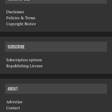
v
i
Disclaimer
Policies & Terms
g
Copyright Notice
a
t
SUBSCRIBE
i
o
Subscription options
n
Republishing License
ABOUT
Advertise
Contact